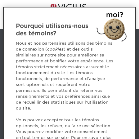
Pourquoi utilisons-nous
des témoins?
Nous joindre
Nous et nos partenaires utilisons des témoins
de connexion (
cookies
) et des outils
similaires sur notre site pour améliorer sa
5, Place Ville Marie, bureau 800, Montréal (Québec)
performance et bonifier votre expérience. Les
H3B 2G2
témoins strictement nécessaires assurent le
www.cpaquebec.ca
fonctionnement du site. Les témoins
fonctionnels, de performance et d'analyse
Des questions? Faites appel à notre équipe >
sont optionnels et requièrent votre
permission. Ils permettent de retenir vos
Envie de mettre de l’Ordre dans votre carrière? Voyez
renseignements et vos préférences ainsi que
les postes disponibles >
de recueillir des statistiques sur l'utilisation
du site.
Facebook - CPA
Vous pouvez accepter tous les témoins
Facebook - Devenir CPA
optionnels, les refuser, ou faire une sélection.
Instagram
Vous pourrez modifier votre consentement
LinkedIn - CPA
en tout temps sur ce site. Pour en savoir plus