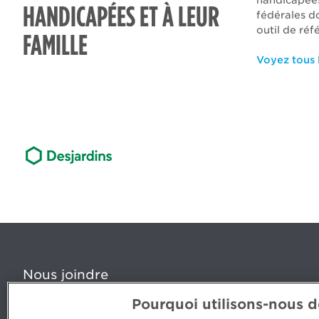
handicapées
HANDICAPÉES ET À LEUR
fédérales d
outil de ré
FAMILLE
Voyez tous l
Nous joindre
Pourquoi utilisons-nous 
5, Place Ville Marie, bureau 800, Montréal (Québec) H