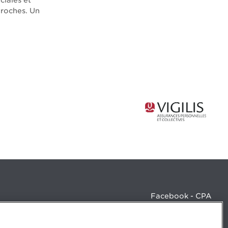
iales et
proches. Un
Facebook - CPA
Facebook - Devenir CPA
Instagram
LinkedIn - CPA