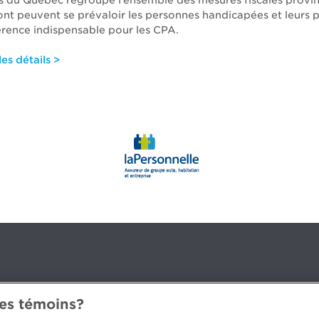
 du Québec regroupe l’ensemble des mesures fiscales provinc
ont peuvent se prévaloir les personnes handicapées et leurs 
férence indispensable pour les CPA.
es détails >
des témoins?
3B 2G2