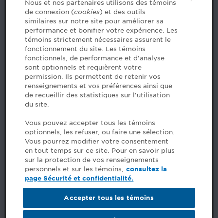
Nous joindre
Nous et nos partenaires utilisons des témoins
de connexion (
cookies
) et des outils
similaires sur notre site pour améliorer sa
5, Place Ville Marie, bureau 800, Montréal (Québec)
performance et bonifier votre expérience. Les
H3B 2G2
témoins strictement nécessaires assurent le
www.cpaquebec.ca
fonctionnement du site. Les témoins
fonctionnels, de performance et d'analyse
Des questions? Faites appel à notre équipe >
sont optionnels et requièrent votre
permission. Ils permettent de retenir vos
Envie de mettre de l’Ordre dans votre carrière? Voyez
renseignements et vos préférences ainsi que
les postes disponibles >
de recueillir des statistiques sur l'utilisation
du site.
Facebook - CPA
Vous pouvez accepter tous les témoins
Facebook - Devenir CPA
optionnels, les refuser, ou faire une sélection.
Instagram
Vous pourrez modifier votre consentement
LinkedIn - CPA
en tout temps sur ce site. Pour en savoir plus
LinkedIn - 20 minutes CPA
sur la protection de vos renseignements
LinkedIn - Emploi CPA
personnels et sur les témoins,
consultez la
TikTok
page Sécurité et confidentialité.
YouTube
Accepter tous les témoins
Commentaires