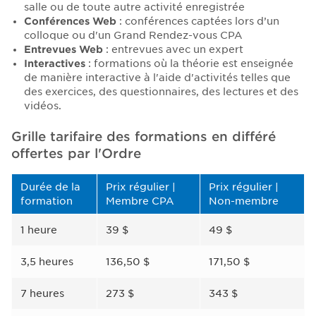
salle ou de toute autre activité enregistrée
Conférences Web
: conférences captées lors d’un
colloque ou d'un Grand Rendez-vous CPA
Entrevues Web
: entrevues avec un expert
I
nteractives
: f
ormations où la théorie est enseignée
de manière interactive à l'aide d'activités telles que
des exercices, des questionnaires, des lectures et des
vidéos.
Grille tarifaire des formations en différé
offertes par l'Ordre
Durée de la
Prix régulier |
Prix régulier |
formation
Membre CPA
Non-membre
1 heure
39 $
49 $
3,5 heures
136,50 $
171,50 $
7 heures
273 $
343 $