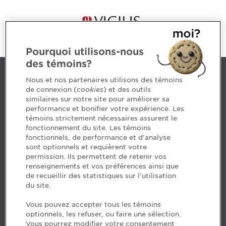
Pourquoi utilisons-nous
des témoins?
Nous joindre
Nous et nos partenaires utilisons des témoins
de connexion (
cookies
) et des outils
similaires sur notre site pour améliorer sa
5, Place Ville Marie, bureau 800, Montréal (Québec)
performance et bonifier votre expérience. Les
H3B 2G2
témoins strictement nécessaires assurent le
www.cpaquebec.ca
fonctionnement du site. Les témoins
fonctionnels, de performance et d'analyse
Des questions? Faites appel à notre équipe >
sont optionnels et requièrent votre
permission. Ils permettent de retenir vos
Envie de mettre de l’Ordre dans votre carrière? Voyez
renseignements et vos préférences ainsi que
les postes disponibles >
de recueillir des statistiques sur l'utilisation
du site.
Facebook - CPA
Vous pouvez accepter tous les témoins
Facebook - Devenir CPA
optionnels, les refuser, ou faire une sélection.
Instagram
Vous pourrez modifier votre consentement