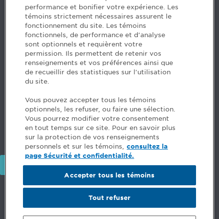
performance et bonifier votre expérience. Les
H3B 2G2
témoins strictement nécessaires assurent le
www.cpaquebec.ca
fonctionnement du site. Les témoins
fonctionnels, de performance et d'analyse
Des questions? Faites appel à notre équipe >
sont optionnels et requièrent votre
permission. Ils permettent de retenir vos
Envie de mettre de l’Ordre dans votre carrière? Voyez
renseignements et vos préférences ainsi que
les postes disponibles >
de recueillir des statistiques sur l'utilisation
du site.
Facebook - CPA
Vous pouvez accepter tous les témoins
Facebook - Devenir CPA
optionnels, les refuser, ou faire une sélection.
Instagram
Vous pourrez modifier votre consentement
LinkedIn - CPA
en tout temps sur ce site. Pour en savoir plus
LinkedIn - 20 minutes CPA
sur la protection de vos renseignements
LinkedIn - Emploi CPA
personnels et sur les témoins,
consultez la
TikTok
page Sécurité et confidentialité.
YouTube
Accepter tous les témoins
Commentaires
Tout refuser
Sécurité et confidentialité
Conditions générales