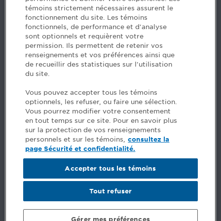
H3B 2G2
témoins strictement nécessaires assurent le
www.cpaquebec.ca
fonctionnement du site. Les témoins
fonctionnels, de performance et d'analyse
Des questions? Faites appel à notre équipe >
sont optionnels et requièrent votre
permission. Ils permettent de retenir vos
Envie de mettre de l’Ordre dans votre carrière? Voyez
renseignements et vos préférences ainsi que
les postes disponibles >
de recueillir des statistiques sur l'utilisation
du site.
Facebook - CPA
Vous pouvez accepter tous les témoins
Facebook - Devenir CPA
optionnels, les refuser, ou faire une sélection.
Instagram
Vous pourrez modifier votre consentement
LinkedIn - CPA
en tout temps sur ce site. Pour en savoir plus
LinkedIn - 20 minutes CPA
sur la protection de vos renseignements
LinkedIn - Emploi CPA
personnels et sur les témoins,
consultez la
TikTok
page Sécurité et confidentialité.
YouTube
Accepter tous les témoins
Commentaires
Tout refuser
Sécurité et confidentialité
Conditions générales
Gérer mes préférences