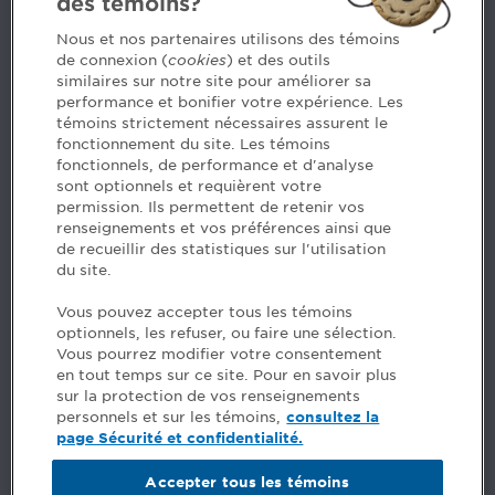
des témoins?
Nous joindre
Nous et nos partenaires utilisons des témoins
de connexion (
cookies
) et des outils
similaires sur notre site pour améliorer sa
5, Place Ville Marie, bureau 800, Montréal (Québec)
performance et bonifier votre expérience. Les
H3B 2G2
témoins strictement nécessaires assurent le
www.cpaquebec.ca
fonctionnement du site. Les témoins
fonctionnels, de performance et d'analyse
Des questions? Faites appel à notre équipe >
sont optionnels et requièrent votre
permission. Ils permettent de retenir vos
Envie de mettre de l’Ordre dans votre carrière? Voyez
renseignements et vos préférences ainsi que
les postes disponibles >
de recueillir des statistiques sur l'utilisation
du site.
Facebook - CPA
Vous pouvez accepter tous les témoins
Facebook - Devenir CPA
optionnels, les refuser, ou faire une sélection.
Instagram
Vous pourrez modifier votre consentement
LinkedIn - CPA
en tout temps sur ce site. Pour en savoir plus
LinkedIn - 20 minutes CPA
sur la protection de vos renseignements
LinkedIn - Emploi CPA
personnels et sur les témoins,
consultez la
TikTok
page Sécurité et confidentialité.
YouTube
Accepter tous les témoins