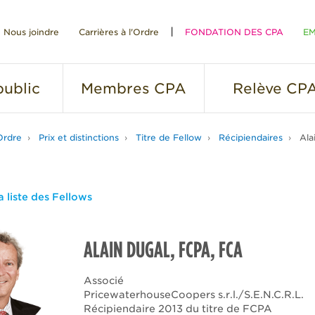
Nous joindre
Carrières à l'Ordre
FONDATION DES CPA
EM
RE
ublic
Membres
CPA
Relève
CP
Ordre
Prix et distinctions
Titre de Fellow
Récipiendaires
Ala
a liste des Fellows
ALAIN DUGAL, FCPA, FCA
Associé
PricewaterhouseCoopers s.r.l./S.E.N.C.R.L.
Récipiendaire 2013 du titre de FCPA