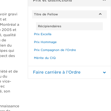
Prix et distinctions
voir gravi
Titre de Fellow
t et
 Montréal a
Récipiendaires
e 2005 et
Prix Excella
, qualité
u de
Prix Hommage
dien du
Prix Compagnon de l'Ordre
cipes qui
spect des
Mérite du CIQ
iété et de
Faire carrière à l’Ordre
u du
e vice-
vec
é, son
onnaissance