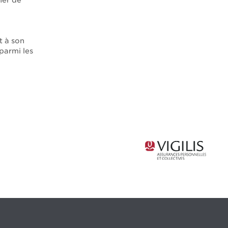
ner de
t à son
 parmi les