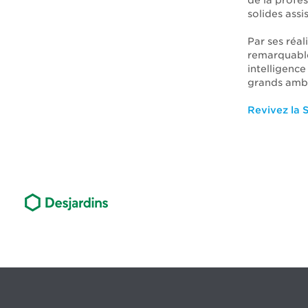
de la profe
solides assi
Par ses réa
remarquable
intelligence
grands amba
Revivez la 