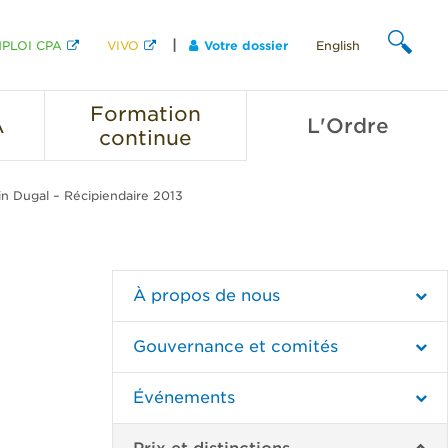
PLOI CPA
VIVO
Votre dossier
English
CHERCHER
Formation
A
L'Ordre
continue
in Dugal – Récipiendaire 2013
À propos de nous
Gouvernance et comités
Événements