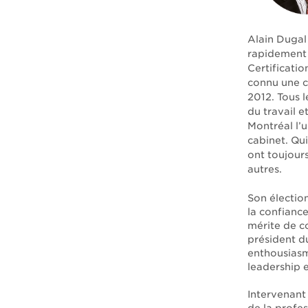
Alain Dugal 
rapidement 
Certificati
connu une c
2012. Tous l
du travail e
Montréal l’
cabinet. Qui
ont toujours
autres.
Son électio
la confianc
mérite de co
président du
enthousiasme
leadership e
Intervenant 