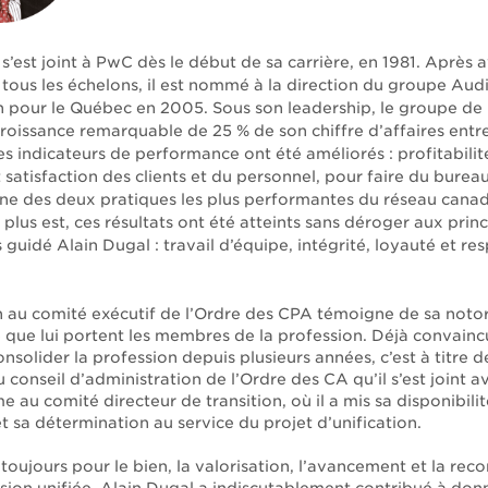
s’est joint à PwC dès le début de sa carrière, en 1981. Après a
tous les échelons, il est nommé à la direction du groupe Audi
on pour le Québec en 2005. Sous son leadership, le groupe de
roissance remarquable de 25 % de son chiffre d’affaires entr
es indicateurs de performance ont été améliorés : profitabilité
t satisfaction des clients et du personnel, pour faire du burea
une des deux pratiques les plus performantes du réseau cana
 plus est, ces résultats ont été atteints sans déroger aux prin
 guidé Alain Dugal : travail d’équipe, intégrité, loyauté et re
n au comité exécutif de l’Ordre des CPA témoigne de sa notor
e que lui portent les membres de la profession. Déjà convainc
nsolider la profession depuis plusieurs années, c’est à titre d
 conseil d’administration de l’Ordre des CA qu’il s’est joint a
 au comité directeur de transition, où il a mis sa disponibilit
t sa détermination au service du projet d’unification.
toujours pour le bien, la valorisation, l’avancement et la rec