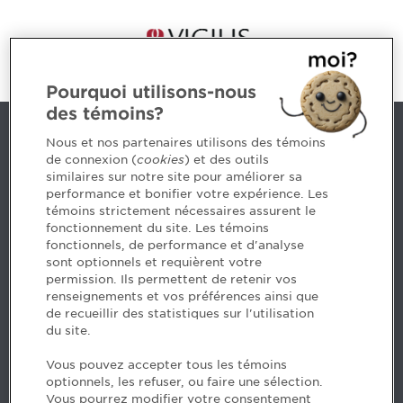
Pourquoi utilisons-nous
des témoins?
Nous joindre
Nous et nos partenaires utilisons des témoins
de connexion (
cookies
) et des outils
similaires sur notre site pour améliorer sa
5, Place Ville Marie, bureau 800, Montréal (Québec)
performance et bonifier votre expérience. Les
H3B 2G2
témoins strictement nécessaires assurent le
www.cpaquebec.ca
fonctionnement du site. Les témoins
fonctionnels, de performance et d'analyse
Des questions? Faites appel à notre équipe >
sont optionnels et requièrent votre
permission. Ils permettent de retenir vos
Envie de mettre de l’Ordre dans votre carrière? Voyez
renseignements et vos préférences ainsi que
les postes disponibles >
de recueillir des statistiques sur l'utilisation
du site.
Facebook - CPA
Vous pouvez accepter tous les témoins
Facebook - Devenir CPA
optionnels, les refuser, ou faire une sélection.
Instagram
Vous pourrez modifier votre consentement