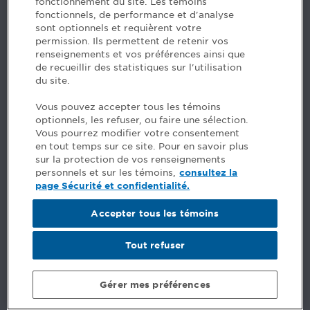
fonctionnement du site. Les témoins
fonctionnels, de performance et d'analyse
Des questions? Faites appel à notre équipe >
sont optionnels et requièrent votre
permission. Ils permettent de retenir vos
Envie de mettre de l’Ordre dans votre carrière? Voyez
renseignements et vos préférences ainsi que
les postes disponibles >
de recueillir des statistiques sur l'utilisation
du site.
Facebook - CPA
Vous pouvez accepter tous les témoins
Facebook - Devenir CPA
optionnels, les refuser, ou faire une sélection.
Instagram
Vous pourrez modifier votre consentement
LinkedIn - CPA
en tout temps sur ce site. Pour en savoir plus
LinkedIn - 20 minutes CPA
sur la protection de vos renseignements
LinkedIn - Emploi CPA
personnels et sur les témoins,
consultez la
TikTok
page Sécurité et confidentialité.
YouTube
Accepter tous les témoins
Commentaires
Tout refuser
Sécurité et confidentialité
Conditions générales
Gérer mes préférences
© Ordre des comptables professionnels agréés du Québec