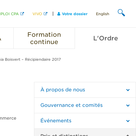
PLOI CPA
VIVO
Votre dossier
English
CHERCHER
Formation
A
L'Ordre
continue
ia Boisvert – Récipiendaire 2017
À propos de nous
Gouvernance et comités
commerce
Événements