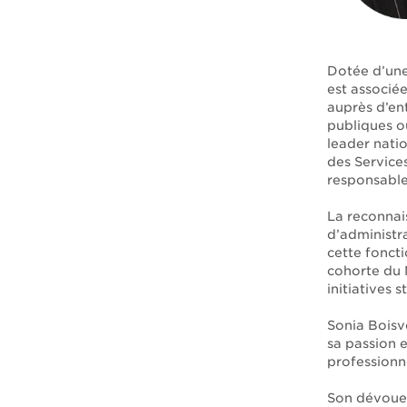
Dotée d’une
est associée
auprès d’ent
publiques o
leader nati
des Services
responsable
La reconnais
d’administr
cette foncti
cohorte du 
initiatives 
Sonia Boisve
sa passion e
professionne
Son dévouem