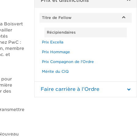
Prix et distinctions
Titre de Fellow
a Boisvert
ailler
Récipiendaires
étés
Prix Excella
chez PwC :
ion, membre
Prix Hommage
c. et
Prix Compagnon de l'Ordre
Mérite du CIQ
e pour
emière
Faire carrière à l’Ordre
r des
transmettre
 Nouveau