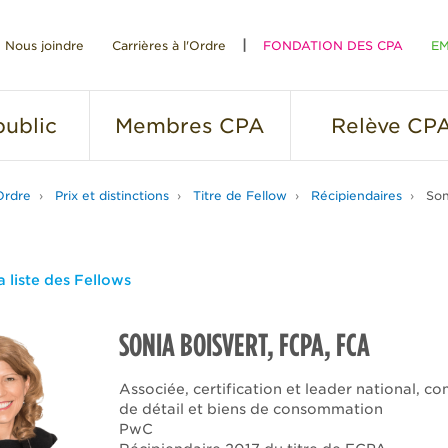
Nous joindre
Carrières à l'Ordre
FONDATION DES CPA
EM
RE
ublic
Membres
CPA
Relève
CP
Ordre
Prix et distinctions
Titre de Fellow
Récipiendaires
Son
a liste des Fellows
SONIA BOISVERT, FCPA, FCA
Associée, certification et leader national, 
de détail et biens de consommation
PwC