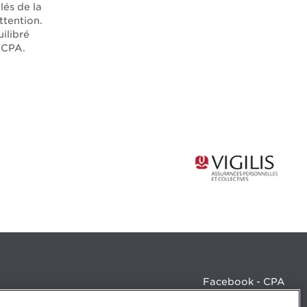
és de la
ttention.
ilibré
 CPA.
Facebook - CPA
Facebook - Devenir CPA