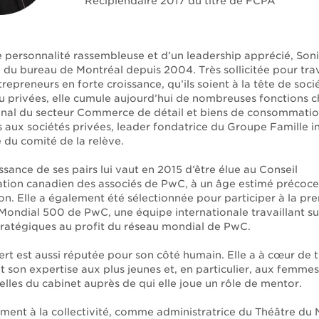
Récipiendaire 2017 du titre de FCPA
 personnalité rassembleuse et d’un leadership apprécié, Soni
 du bureau de Montréal depuis 2004. Très sollicitée pour trav
repreneurs en forte croissance, qu’ils soient à la tête de soci
u privées, elle cumule aujourd’hui de nombreuses fonctions 
onal du secteur Commerce de détail et biens de consommat
 aux sociétés privées, leader fondatrice du Groupe Famille in
 du comité de la relève.
sance de ses pairs lui vaut en 2015 d’être élue au Conseil
ation canadien des associés de PwC, à un âge estimé précoc
on. Elle a également été sélectionnée pour participer à la pr
Mondial 500 de PwC, une équipe internationale travaillant su
stratégiques au profit du réseau mondial de PwC.
rt est aussi réputée pour son côté humain. Elle a à cœur de 
t son expertise aux plus jeunes et, en particulier, aux femmes
lles du cabinet auprès de qui elle joue un rôle de mentor.
ent à la collectivité, comme administratrice du Théâtre du