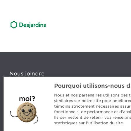
Nous joindre
Pourquoi utilisons-nous 
5, Place Ville Marie, bureau 800, Montréal (Québec) H
www.cpaquebec.ca
Nous et nos partenaires utilisons des
similaires sur notre site pour amélior
Des questions? Faites appel à notre équipe >
témoins strictement nécessaires assur
fonctionnels, de performance et d'anal
Envie de mettre de l’Ordre dans votre carrière? Voyez
Ils permettent de retenir vos renseign
statistiques sur l'utilisation du site.