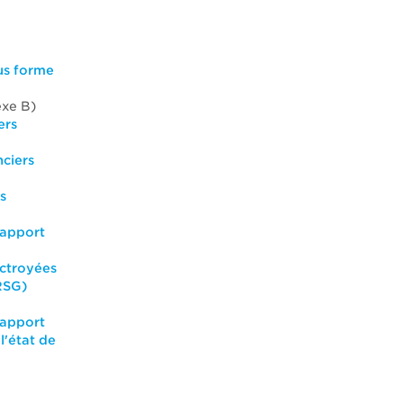
us forme
xe B)
ers
nciers
s
Rapport
octroyées
(RSG)
Rapport
l'état
de