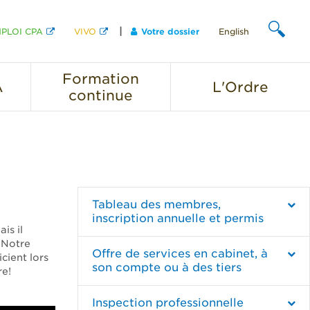
PLOI CPA
VIVO
Votre dossier
English
CHERCHER
Formation
A
L'Ordre
continue
Tableau des membres,
inscription annuelle et permis
is il
. Notre
Offre de services en cabinet, à
cient lors
son compte ou à des tiers
re!
Inspection professionnelle