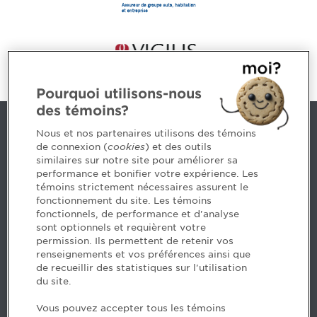
Pourquoi utilisons-nous
des témoins?
Nous joindre
Nous et nos partenaires utilisons des témoins
de connexion (
cookies
) et des outils
similaires sur notre site pour améliorer sa
5, Place Ville Marie, bureau 800, Montréal (Québec)
performance et bonifier votre expérience. Les
H3B 2G2
témoins strictement nécessaires assurent le
www.cpaquebec.ca
fonctionnement du site. Les témoins
fonctionnels, de performance et d'analyse
Des questions? Faites appel à notre équipe >
sont optionnels et requièrent votre
permission. Ils permettent de retenir vos
Envie de mettre de l’Ordre dans votre carrière? Voyez
renseignements et vos préférences ainsi que
les postes disponibles >
de recueillir des statistiques sur l'utilisation
du site.
Facebook - CPA
Vous pouvez accepter tous les témoins
Facebook - Devenir CPA